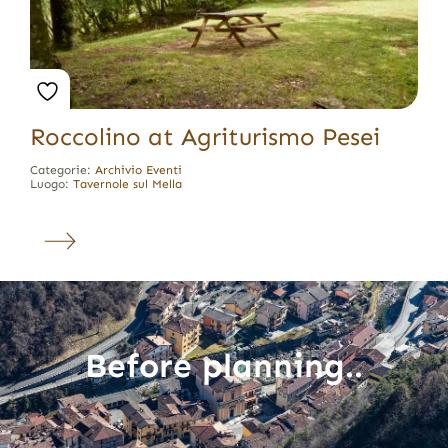
Roccolino at Agriturismo Pesei
Categorie:
Archivio Eventi
Luogo:
Tavernole sul Mella
Before planning..