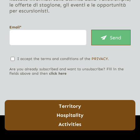
le offerte di stagione, gli eventi e le opportunità
per escursionisti.
Email*
Send
I accept the terms and conditions of the
PRIVACY
.
Are you already subscribed and want to unsubscribe? Fill in the
fields above and then
click here
Territory
Hospitality
Activities