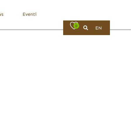
ws
Eventi
0
EN
Bassa Valle Trompia
Dove Mangiare
Bovezzo
Caino
Concesio
Lumezzane
Nave
Villa Carcina