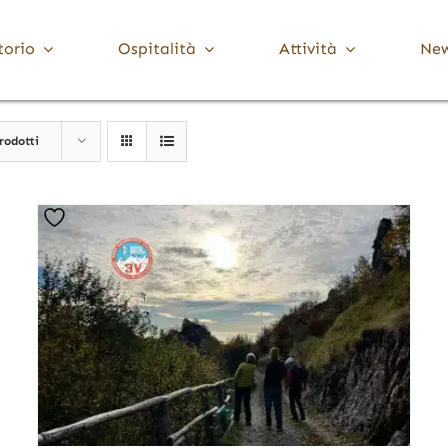
torio
Ospitalità
Attività
Ne
Media Valle Trompia
Cultura
rodotti
Dove Dormire
Brione
Chiese, Santuari e Pievi
Gardone Val Trompia
Musei e collezioni
Lodrino
Ville, palazzi e torri
Marcheno
Polaveno
Sarezzo