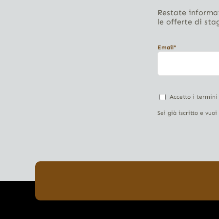
Restate informat
le offerte di sta
Email*
Accetto i termini
Sei già iscritto e vuo