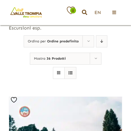
Salta
al
0
EN
contenuto
Toggle
Navigati
Escursioni esp.
Territorio
Ordina per
Ordine predefinito
Ospitalità
Mostra
36 Prodotti
Attività
News
Eventi