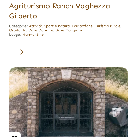
Agriturismo Ranch Vaghezza
Gilberto
Categorie:
Attività
,
Sport e natura
,
Equitazione
,
Turismo rurale
,
Ospitalità
,
Dove Dormire
,
Dove Mangiare
Luogo:
Marmentino