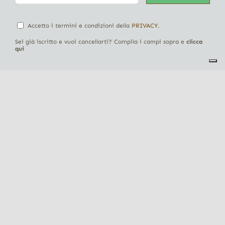
Accetto i termini e condizioni della
PRIVACY
.
Sei già iscritto e vuoi cancellarti? Compila i campi sopra e
clicca
qui
Territorio
Ospitalità
Attività
News
Eventi
Seguici su