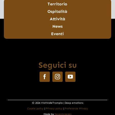
Territorio
Ospitalità
Attività
News
Eventi
Seguici su
© 2026 VisitValleTrompia | Deep emotions
Cookie policy
|
Privacy policy
|
Preferenze Privacy
Made by
Seventyseven