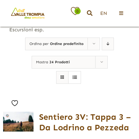
Salta
al
0
EN
contenuto
Toggle
Navigati
Escursioni esp.
Territorio
Ordina per
Ordine predefinito
Ospitalità
Mostra
24 Prodotti
Attività
News
Sentiero 3V: Tappa 3 –
Eventi
Da Lodrino a Pezzeda