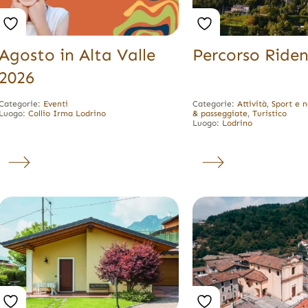
Agosto in Alta Valle
Percorso Ride
2026
Categorie:
Eventi
Categorie:
Attività
,
Sport e 
Luogo:
Collio
Irma
Lodrino
& passeggiate
,
Turistico
Luogo:
Lodrino