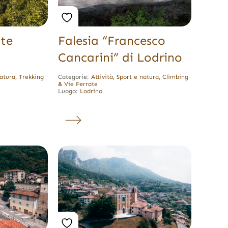
nte
Falesia “Francesco
Cancarini” di Lodrino
natura
,
Trekking
Categorie:
Attività
,
Sport e natura
,
Climbing
& Vie Ferrate
Luogo:
Lodrino