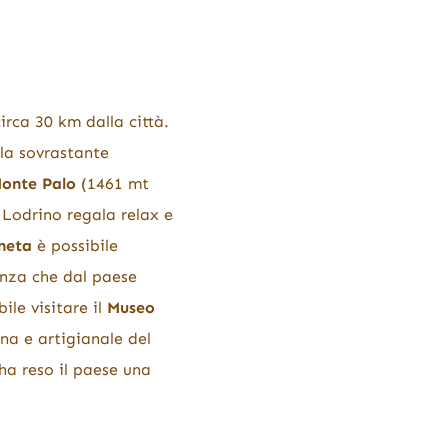
irca 30 km dalla città.
lla sovrastante
onte Palo
(1461 mt
 Lodrino regala relax e
neta
è possibile
nza che dal paese
ile visitare il
Museo
na e artigianale del
ha reso il paese una