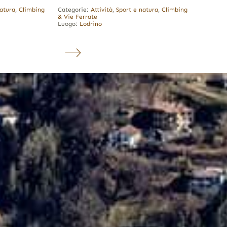
natura
,
Climbing
Categorie:
Attività
,
Sport e natura
,
Climbing
& Vie Ferrate
Luogo:
Lodrino