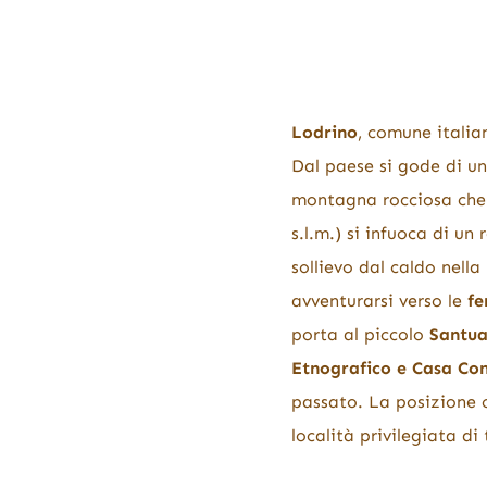
Lodrino
, comune italian
Dal paese si gode di u
montagna rocciosa che 
s.l.m.) si infuoca di u
sollievo dal caldo nell
avventurarsi verso le
fe
porta al piccolo
Santua
Etnografico e Casa Con
passato. La posizione c
località privilegiata di 