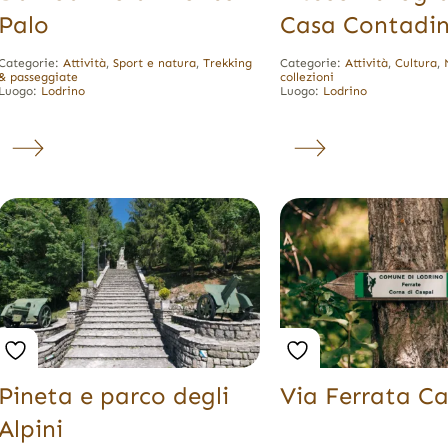
Palo
Casa Contadi
Categorie:
Attività
,
Sport e natura
,
Trekking
Categorie:
Attività
,
Cultura
,
& passeggiate
collezioni
Luogo:
Lodrino
Luogo:
Lodrino
Pineta e parco degli
Via Ferrata C
Alpini