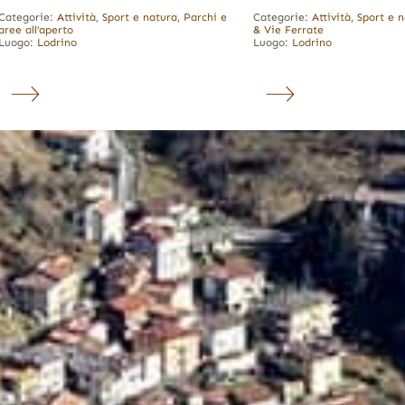
Categorie:
Attività
,
Sport e natura
,
Parchi e
Categorie:
Attività
,
Sport e 
aree all’aperto
& Vie Ferrate
Luogo:
Lodrino
Luogo:
Lodrino