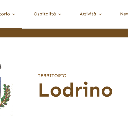
torio
Ospitalità
Attività
Ne
Media Valle Trompia
Cultura
Dove Dormire
Brione
Chiese, Santuari e Pievi
Gardone Val Trompia
Musei e collezioni
Lodrino
Ville, palazzi e torri
Marcheno
TERRITORIO
Polaveno
Lodrino
Sarezzo