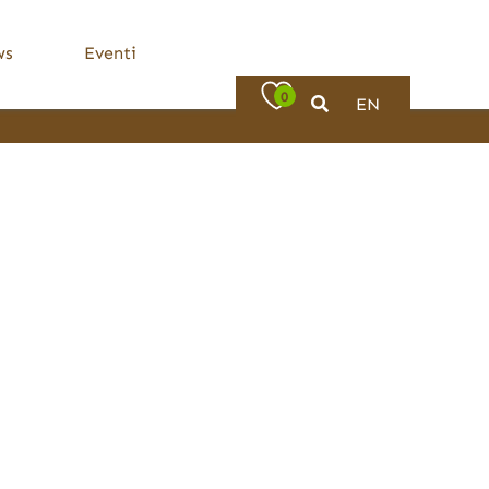
ws
Eventi
0
EN
Bassa Valle Trompia
Dove Mangiare
Bovezzo
Caino
Concesio
Lumezzane
Nave
Villa Carcina