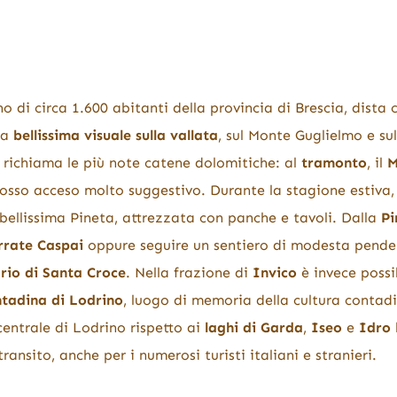
o di circa 1.600 abitanti della provincia di Brescia, dista c
na
bellissima visuale sulla vallata
, sul Monte Guglielmo e su
richiama le più note catene dolomitiche: al
tramonto
, il
M
n rosso acceso molto suggestivo. Durante la stagione estiva,
a bellissima Pineta, attrezzata con panche e tavoli. Dalla
Pi
rrate Caspai
oppure seguire un sentiero di modesta pende
rio di Santa Croce
. Nella frazione di
Invico
è invece possib
tadina di Lodrino
, luogo di memoria della cultura contadi
entrale di Lodrino rispetto ai
laghi di Garda
,
Iseo
e
Idro
transito, anche per i numerosi turisti italiani e stranieri.