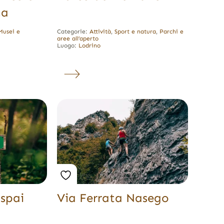
na
Musei e
Categorie:
Attività
,
Sport e natura
,
Parchi e
aree all’aperto
Luogo:
Lodrino
aspai
Via Ferrata Nasego