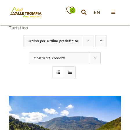
Salta
al
0
EN
contenuto
Toggle
Navigati
Turistico
Territorio
Ordina per
Ordine predefinito
Ospitalità
Mostra
12 Prodotti
Attività
News
Eventi