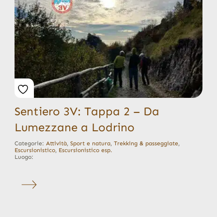
Sentiero 3V: Tappa 2 – Da
Lumezzane a Lodrino
Categorie:
Attività
,
Sport e natura
,
Trekking & passeggiate
,
Escursionistico
,
Escursionistico esp.
Luogo: