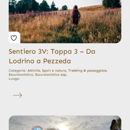
Sentiero 3V: Tappa 3 – Da
Lodrino a Pezzeda
Categorie:
Attività
,
Sport e natura
,
Trekking & passeggiate
,
Escursionistico
,
Escursionistico esp.
Luogo: