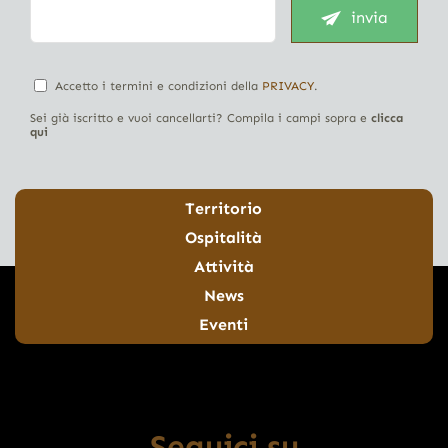
invia
Accetto i termini e condizioni della
PRIVACY
.
Sei già iscritto e vuoi cancellarti? Compila i campi sopra e
clicca
qui
Territorio
Ospitalità
Attività
News
Eventi
Seguici su