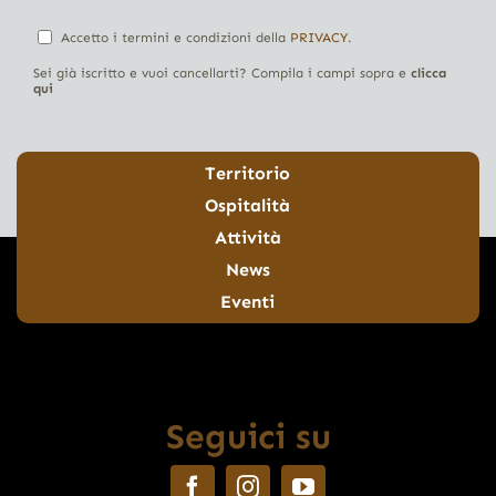
Accetto i termini e condizioni della
PRIVACY
.
Sei già iscritto e vuoi cancellarti? Compila i campi sopra e
clicca
qui
Territorio
Ospitalità
Attività
News
Eventi
Seguici su