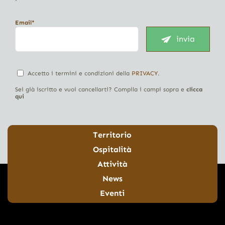
Email*
invia
Accetto i termini e condizioni della
PRIVACY
.
Sei già iscritto e vuoi cancellarti? Compila i campi sopra e
clicca
qui
Territorio
Ospitalità
Attività
News
Eventi