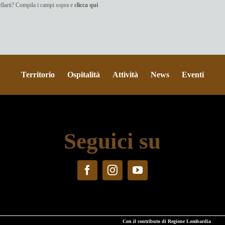
cellarti? Compila i campi sopra e
clicca qui
Territorio
Ospitalità
Attività
News
Eventi
Seguici su
Con il contributo di Regione Lombardia