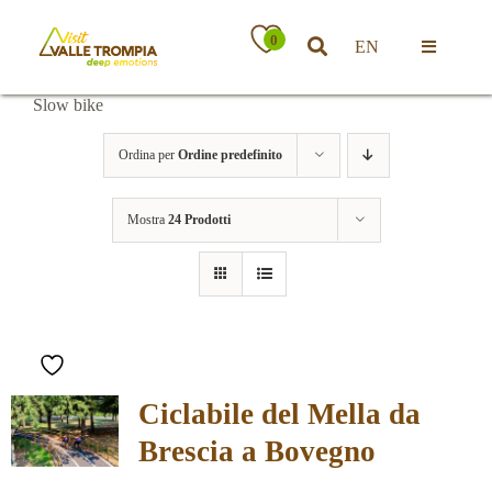
Salta
al
0
EN
contenuto
Toggle
Navigatio
Slow bike
Territorio
Ordina per
Ordine predefinito
Ospitalità
Mostra
24 Prodotti
Attività
News
Ciclabile del Mella da
Eventi
Brescia a Bovegno