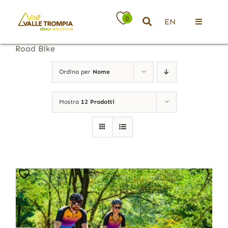
Salta
al
0
EN
contenuto
Toggle
Navigati
Road Bike
Territorio
Ordina per
Nome
Ospitalità
Mostra
12 Prodotti
Attività
News
Eventi