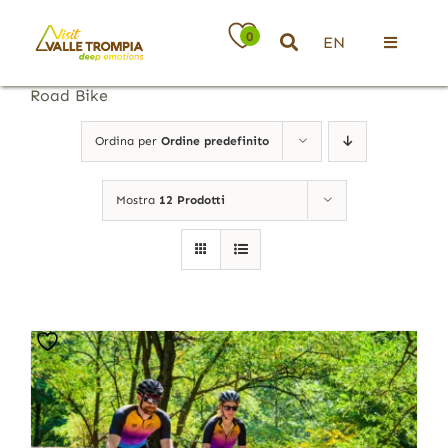
Salta
al
0
EN
contenuto
Toggle
Navigati
Road Bike
Territorio
Ordina per
Ordine predefinito
Ospitalità
Mostra
12 Prodotti
Attività
News
Eventi