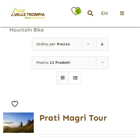
Salta
al
0
EN
contenuto
Toggle
Navigati
Mountain Bike
Territorio
Ordina per
Prezzo
Ospitalità
Mostra
12 Prodotti
Attività
News
Prati Magri Tour
Eventi