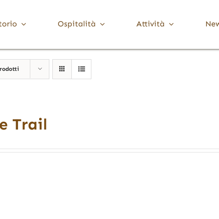
torio
Ospitalità
Attività
Ne
Media Valle Trompia
Cultura
rodotti
Dove Dormire
Brione
Chiese, Santuari e Pievi
Gardone Val Trompia
Musei e collezioni
Lodrino
Ville, palazzi e torri
Marcheno
e Trail
Polaveno
Sarezzo