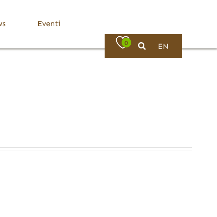
ws
Eventi
0
EN
Bassa Valle Trompia
Dove Mangiare
Bovezzo
Caino
Concesio
Lumezzane
Nave
Villa Carcina