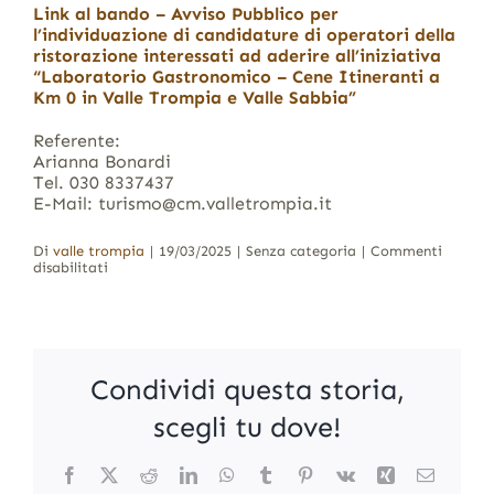
Link al bando – Avviso Pubblico per
l’individuazione di candidature di operatori della
ristorazione interessati ad aderire all’iniziativa
“Laboratorio Gastronomico – Cene Itineranti a
Km 0 in Valle Trompia e Valle Sabbia”
Referente:
Arianna Bonardi
Tel. 030 8337437
E-Mail: turismo@cm.valletrompia.it
Di
valle trompia
|
19/03/2025
|
Senza categoria
|
Commenti
su
disabilitati
Torna
il
“Laboratorio
gastronomico
–
Pranzi
Condividi questa storia,
e
cene
itineranti
scegli tu dove!
a
kilometro
zero
Facebook
X
Reddit
LinkedIn
WhatsApp
Tumblr
Pinterest
Vk
Xing
Email
in