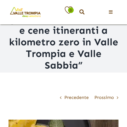
Salta
Torna il “Laboratorio
al
0
contenuto
Toggle
gastronomico – Pranzi
Navigati
e cene itineranti a
Territorio
kilometro zero in Valle
Trompia e Valle
Ospitalità
Sabbia”
Attività
News
Precedente
Prossimo
Eventi
Ingrandisci