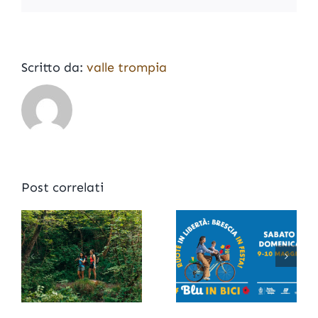
Valle
Trompia
e
Valle
Sabbia”
Scritto da:
valle trompia
Post correlati