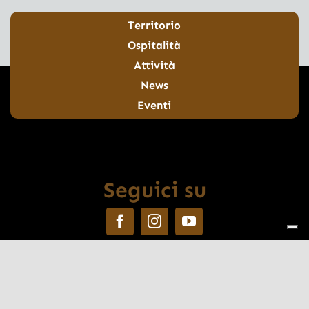
Territorio
Ospitalità
Attività
News
Eventi
Seguici su
© 2026 VisitValleTrompia | Deep emotions
Cookie policy
|
Privacy policy
|
Preferenze Privacy