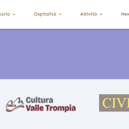
torio
Ospitalità
Attività
Ne
Media Valle Trompia
Cultura
Dove Dormire
Brione
Chiese, Santuari e Pievi
Gardone Val Trompia
Musei e collezioni
Lodrino
Ville, palazzi e torri
Marcheno
Polaveno
Sarezzo