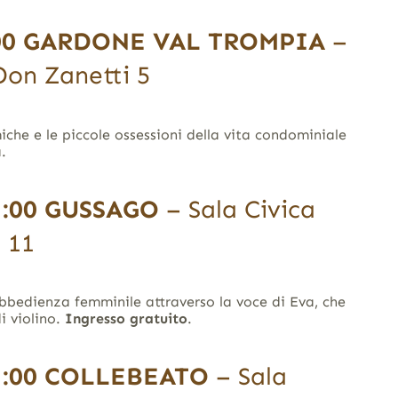
00
GARDONE VAL TROMPIA
–
Don Zanetti 5
he e le piccole ossessioni della vita condominiale
.
1:00
GUSSAGO
– Sala Civica
 11
bbedienza femminile attraverso la voce di Eva, che
di violino.
Ingresso gratuito
.
1:00
COLLEBEATO
– Sala