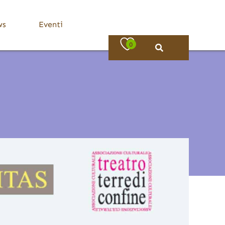
ws
Eventi
0
Bassa Valle Trompia
Dove Mangiare
Bovezzo
Caino
Concesio
Lumezzane
Nave
Villa Carcina