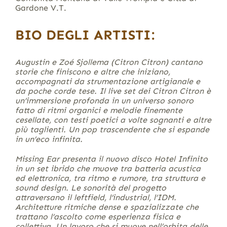
Gardone V.T.
BIO DEGLI ARTISTI:
Augustin e Zoé Sjollema (Citron Citron) cantano
storie che finiscono e altre che iniziano,
accompagnati da strumentazione artigianale e
da poche corde tese. Il live set dei Citron Citron è
un’immersione profonda in un universo sonoro
fatto di ritmi organici e melodie finemente
cesellate, con testi poetici a volte sognanti e altre
più taglienti. Un pop trascendente che si espande
in un’eco infinita.
Missing Ear presenta il nuovo disco Hotel Infinito
in un set ibrido che muove tra batteria acustica
ed elettronica, tra ritmo e rumore, tra struttura e
sound design. Le sonorità del progetto
attraversano il leftfield, l’industrial, l’IDM.
Architetture ritmiche dense e spazializzate che
trattano l’ascolto come esperienza fisica e
collettiva. Un lavoro che si muove nell’orbita delle