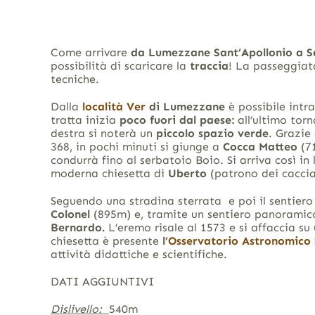
Come arrivare
da Lumezzane Sant’Apollonio a S
possibilità di scaricare la
traccia
! La passeggiata
tecniche.
Dalla
località Ver
di Lumezzane
è possibile intr
tratta inizia
poco fuori dal paese:
all’ultimo torn
destra si noterà un
piccolo spazio verde
. Grazie
368, in pochi minuti si giunge a
Cocca Matteo
(7
condurrà fino al serbatoio Boio. Si arriva così in
moderna chiesetta di
Uberto
(patrono dei cacciat
Seguendo una stradina sterrata e poi il sentiero
Colonel
(895m) e, tramite un sentiero panoramic
Bernardo.
L’eremo risale al 1573 e si affaccia su
chiesetta è presente
l’
Osservatorio Astronomico 
attività didattiche e scientifiche.
DATI AGGIUNTIVI
Dislivello:
540m