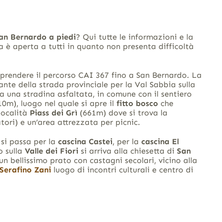
an Bernardo a piedi
? Qui tutte le informazioni e la
 è aperta a tutti in quanto non presenta difficoltà
aprendere il percorso CAI 367 fino a San Bernardo. La
ante della strada provinciale per la Val Sabbia sulla
 a una stradina asfaltata, in comune con il sentiero
10m), luogo nel quale si apre il
fitto bosco
che
 località
Piass dei Grì
(661m) dove si trova la
ori) e un’area attrezzata per picnic.
 si passa per la
cascina Castei
, per la
cascina El
o sulla
Valle dei Fiori
si arriva alla chiesetta di
San
 un bellissimo prato con castagni secolari, vicino alla
Serafino Zani
luogo di incontri culturali e centro di