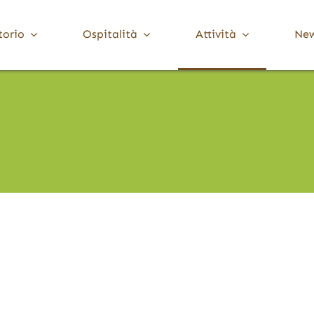
torio
Ospitalità
Attività
Ne
Media Valle Trompia
Cultura
Dove Dormire
Brione
Chiese, Santuari e Pievi
Gardone Val Trompia
Musei e collezioni
Lodrino
Ville, palazzi e torri
Marcheno
Polaveno
Sarezzo