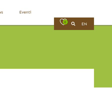
ws
Eventi
0
EN
Bassa Valle Trompia
Dove Mangiare
Bovezzo
Caino
Concesio
Lumezzane
Nave
Villa Carcina