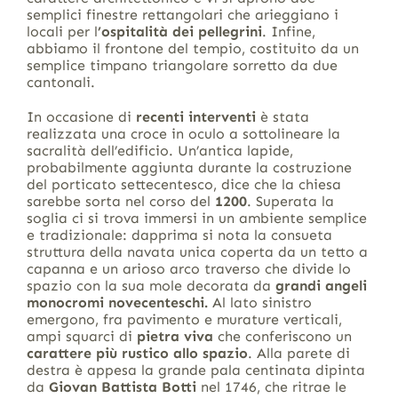
semplici finestre rettangolari che arieggiano i
locali per l
’ospitalità dei pellegrini
. Infine,
abbiamo il frontone del tempio, costituito da un
semplice timpano triangolare sorretto da due
cantonali.
In occasione di
recenti interventi
è stata
realizzata una croce in oculo a sottolineare la
sacralità dell’edificio. Un’antica lapide,
probabilmente aggiunta durante la costruzione
del porticato settecentesco, dice che la chiesa
sarebbe sorta nel corso del
1200
. Superata la
soglia ci si trova immersi in un ambiente semplice
e tradizionale: dapprima si nota la consueta
struttura della navata unica coperta da un tetto a
capanna e un arioso arco traverso che divide lo
spazio con la sua mole decorata da
grandi angeli
monocromi novecenteschi.
Al lato sinistro
emergono, fra pavimento e murature verticali,
ampi squarci di
pietra viva
che conferiscono un
carattere più rustico allo spazio
. Alla parete di
destra è appesa la grande pala centinata dipinta
da
Giovan Battista Botti
nel 1746, che ritrae le