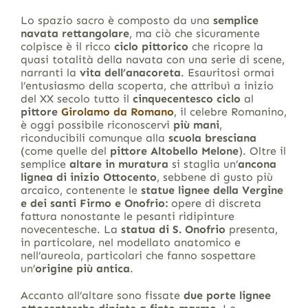
Lo spazio sacro è composto da una
semplice
navata rettangolare
, ma ciò che sicuramente
colpisce è il ricco
ciclo pittorico
che ricopre la
quasi totalità della navata con una serie di scene,
narranti la
vita dell’anacoreta
. Esauritosi ormai
l’entusiasmo della scoperta, che attribuì a inizio
del XX secolo tutto il
cinquecentesco ciclo
al
pittore
Girolamo da Romano
, il celebre Romanino,
è oggi possibile riconoscervi
più mani
,
riconducibili comunque alla
scuola bresciana
(come quelle del
pittore Altobello Melone
). Oltre il
semplice
altare in muratura
si staglia un’
ancona
lignea di inizio Ottocento
, sebbene di gusto più
arcaico, contenente le
statue lignee della Vergine
e dei santi Firmo e Onofrio:
opere di discreta
fattura nonostante le pesanti ridipinture
novecentesche. La
statua di S. Onofrio
presenta,
in particolare, nel modellato anatomico e
nell’aureola, particolari che fanno sospettare
un’
origine più antica
.
Accanto all’altare sono fissate
due porte lignee