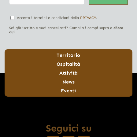
Accetto i termini e condizioni della
PRIVACY
.
Sei già iscritto e vuoi cancellarti? Compila i campi sopra e
clicca
qui
Territorio
Ospitalità
Attività
News
Eventi
Seguici su