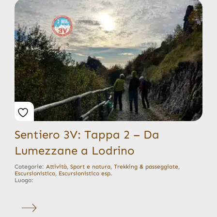
Sentiero 3V: Tappa 2 – Da
Lumezzane a Lodrino
Categorie:
Attività
,
Sport e natura
,
Trekking & passeggiate
,
Escursionistico
,
Escursionistico esp.
Luogo: