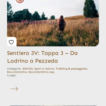
Sentiero 3V: Tappa 3 – Da
Lodrino a Pezzeda
Categorie:
Attività
,
Sport e natura
,
Trekking & passeggiate
,
Escursionistico
,
Escursionistico esp.
Luogo: