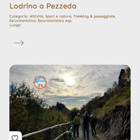
Lodrino a Pezzeda
Categorie:
Attività
,
Sport e natura
,
Trekking & passeggiate
,
Escursionistico
,
Escursionistico esp.
Luogo: