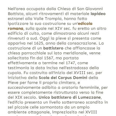
Nell’area occupata dalla Chiesa di San Giovanni
Battista, alcuni ritrovamenti di materiale
lapideo
estranei alla Valle Trompia, hanno fatto
ipotizzare la sua costruzione su un’
edicola
romana
, sulla quale nel XIV sec. fu eretto un altro
edificio di culto, come dimostrano alcuni resti
rinvenuti a sud. Oggi la pieve si presenta come
appariva nel 1625, anno della consacrazione. La
costruzione di un
battistero
che affiancasse la
chiesa parrocchiale sul lato meridionale, venne
sollecitata fin dal 1567, ma portata
effettivamente a termine nel 1747, come
testimonia la data incisa nell’estradosso della
cupola. Fu costruito all’inizio del XVIII sec. per
iniziativa della
Scola del Corpus Domini
della
Pieve per farne il proprio cimitero, e
successivamente adibito a oratorio femminile, per
essere completamente ristrutturato verso la fine
del XIX secolo.
Unico battistero di Lumezzane
,
l’edifcio presenta un livello sotterraneo scandito in
sei piccole celle sormontato da un ampio
ambiente ottagonale, impreziosito nel XVIII