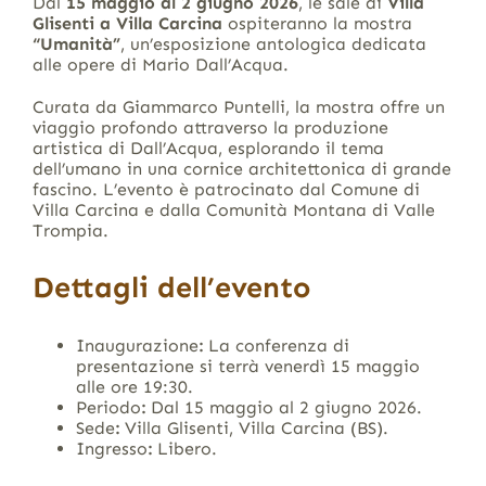
Dal
15 maggio al 2 giugno 2026
, le sale di
Villa
Glisenti
a Villa Carcina
ospiteranno la mostra
“Umanità”
, un’esposizione antologica dedicata
alle opere di
Mario Dall’Acqua
.
Curata da
Giammarco Puntelli
, la mostra offre un
viaggio profondo attraverso la produzione
artistica di Dall’Acqua, esplorando il tema
dell’umano in una cornice architettonica di grande
fascino
.
L’evento è patrocinato dal
Comune di
Villa Carcina
e dalla
Comunità Montana di Valle
Trompia
.
Dettagli dell’evento
I
naugurazione
:
La conferenza di
presentazione si terrà
venerdì 15 maggio
alle ore 19:30
.
Periodo
:
Dal 15 maggio al 2 giugno 2026
.
Sede
:
Villa Glisenti, Villa Carcina (BS)
.
Ingresso
:
Libero
.