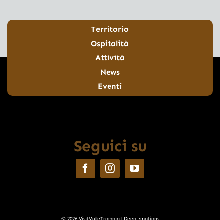
Territorio
Ospitalità
Attività
News
Eventi
Seguici su
© 2026 VisitValleTrompia | Deep emotions