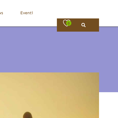
ws
Eventi
0
Bassa Valle Trompia
Dove Mangiare
Bovezzo
Caino
Concesio
Lumezzane
Nave
Villa Carcina