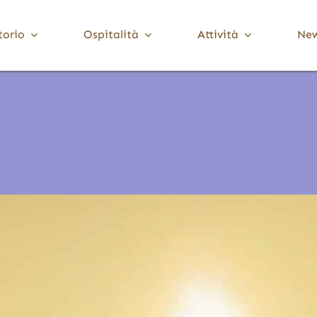
torio
Ospitalità
Attività
Ne
Media Valle Trompia
Cultura
Dove Dormire
Brione
Chiese, Santuari e Pievi
Gardone Val Trompia
Musei e collezioni
Lodrino
Ville, palazzi e torri
Marcheno
Polaveno
Sarezzo