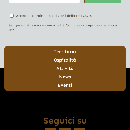
Accetto i termini e condizioni della
PRIVACY
.
Sei già iscritto e vuoi cancellarti? Compila i campi sopra e
clicca
qui
Territorio
Ospitalità
Attività
News
Eventi
Seguici su