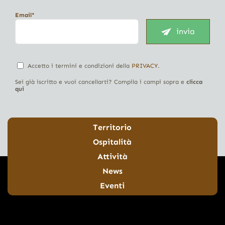
Email*
invia
Accetto i termini e condizioni della
PRIVACY
.
Sei già iscritto e vuoi cancellarti? Compila i campi sopra e
clicca
qui
Territorio
Ospitalità
Attività
News
Eventi