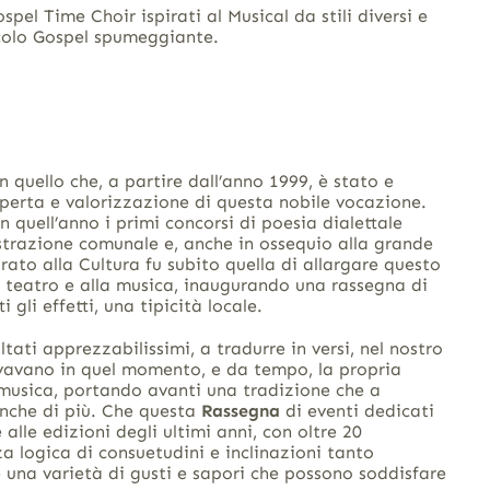
spel Time Choir ispirati al Musical da stili diversi e
colo Gospel spumeggiante.
n quello che, a partire dall’anno 1999, è stato e
perta e valorizzazione di questa nobile vocazione.
n quell’anno i primi concorsi di poesia dialettale
trazione comunale e, anche in ossequio alla grande
sorato alla Cultura fu subito quella di allargare questo
l teatro e alla musica, inaugurando una rassegna di
 gli effetti, una tipicità locale.
tati apprezzabilissimi, a tradurre in versi, nel nostro
tivavano in quel momento, e da tempo, la propria
a musica, portando avanti una tradizione che a
nche di più. Che questa
Rassegna
di eventi dedicati
 alle edizioni degli ultimi anni, con oltre 20
za logica di consuetudini e inclinazioni tanto
 una varietà di gusti e sapori che possono soddisfare