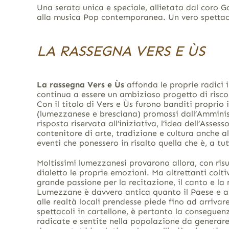
Una serata unica e speciale, allietata dal coro Go
alla musica Pop contemporanea. Un vero spetta
LA RASSEGNA VERS E ÙS
La rassegna Vers e Ùs
affonda le proprie radici i
continua a essere un ambizioso progetto di risco
Con il titolo di Vers e Ùs furono banditi proprio i
(lumezzanese e bresciana) promossi dall’Amminis
risposta riservata all’iniziativa, l’idea dell’Asses
contenitore di arte, tradizione e cultura anche a
eventi che ponessero in risalto quella che è, a tutti
Moltissimi lumezzanesi provarono allora, con risul
dialetto le proprie emozioni. Ma altrettanti col
grande passione per la recitazione, il canto e l
Lumezzane è davvero antica quanto il Paese e a
alle realtà locali prendesse piede fino ad arrivare
spettacoli in cartellone, è pertanto la conseguen
radicate e sentite nella popolazione da generare