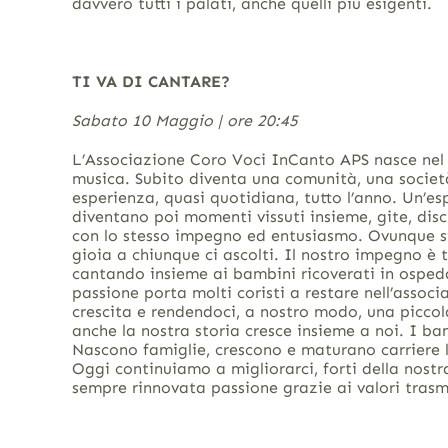
davvero tutti i palati, anche quelli più esigenti.
TI VA DI CANTARE?
Sabato 10 Maggio | ore 20:45
L’Associazione Coro Voci InCanto APS nasce nel 
musica. Subito diventa una comunità, una societ
esperienza, quasi quotidiana, tutto l’anno. Un’es
diventano poi momenti vissuti insieme, gite, disch
con lo stesso impegno ed entusiasmo. Ovunque si
gioia a chiunque ci ascolti. Il nostro impegno è
cantando insieme ai bambini ricoverati in ospeda
passione porta molti coristi a restare nell’assoc
crescita e rendendoci, a nostro modo, una picco
anche la nostra storia cresce insieme a noi. I ba
Nascono famiglie, crescono e maturano carriere 
Oggi continuiamo a migliorarci, forti della nostr
sempre rinnovata passione grazie ai valori trasme