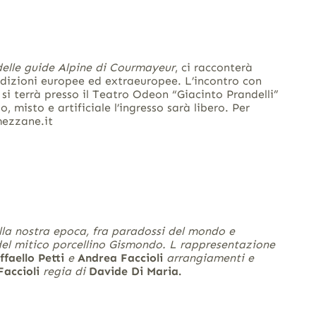
delle guide Alpine di Courmayeur
, ci racconterà
pedizioni europee ed extraeuropee. L’incontro con
e si terrà presso il Teatro Odeon “Giacinto Prandelli”
, misto e artificiale l’ingresso sarà libero. Per
mezzane.it
ella nostra epoca, fra paradossi del mondo e
 del mitico porcellino Gismondo. L rappresentazione
faello Petti
e
Andrea Faccioli
arrangiamenti e
accioli
regia di
Davide Di Maria.