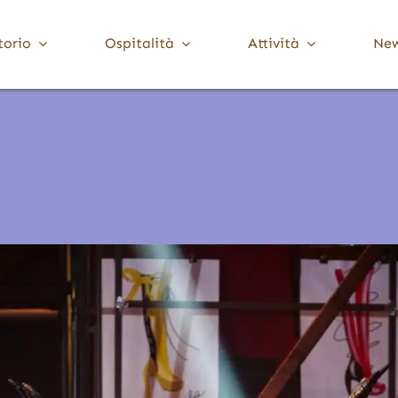
torio
Ospitalità
Attività
Ne
Media Valle Trompia
Cultura
Dove Dormire
Brione
Chiese, Santuari e Pievi
Gardone Val Trompia
Musei e collezioni
Lodrino
Ville, palazzi e torri
Marcheno
Polaveno
Sarezzo