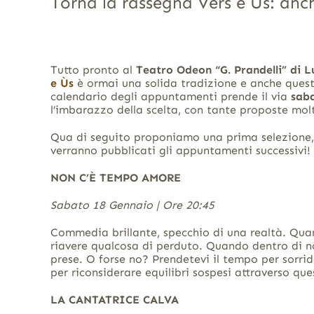
Torna la rassegna Vers e Ùs: anch
Tutto pronto al
Teatro Odeon “G. Prandelli” di
e Ùs
è ormai una solida tradizione e anche quest’a
calendario degli appuntamenti prende il via
saba
l’imbarazzo della scelta, con tante proposte mol
Qua di seguito proponiamo una prima selezione, 
verranno pubblicati gli appuntamenti successivi!
NON C’È TEMPO AMORE
Sabato 18 Gennaio | Ore 20:45
Commedia brillante, specchio di una realtà. Qua
riavere qualcosa di perduto. Quando dentro di noi
prese. O forse no? Prendetevi il tempo per sorride
per riconsiderare equilibri sospesi attraverso que
LA CANTATRICE CALVA