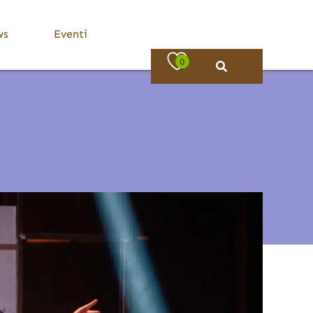
ws
Eventi
0
Bassa Valle Trompia
Dove Mangiare
Bovezzo
Caino
Concesio
Lumezzane
Nave
Villa Carcina