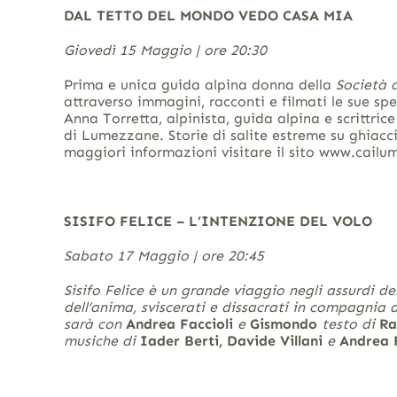
DAL TETTO DEL MONDO VEDO CASA MIA
Giovedì 15 Maggio | ore 20:30
Prima e unica guida alpina donna della
Società 
attraverso immagini, racconti e filmati le sue s
Anna Torretta, alpinista, guida alpina e scrittric
di Lumezzane. Storie di salite estreme su ghiaccio
maggiori informazioni visitare il sito www.cailu
SISIFO FELICE – L’INTENZIONE DEL VOLO
Sabato 17 Maggio | ore 20:45
Sisifo Felice è un grande viaggio negli assurdi d
dell’anima, sviscerati e dissacrati in compagnia
sarà con
Andrea Faccioli
e
Gismondo
testo di
Raf
musiche di
Iader Berti, Davide Villani
e
Andrea F