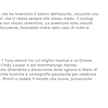
he ha inventato il teatro dell’assurdo, racconta una
si: che si ripete sempre allo stesso modo. I coniugi
re non vivono avventure. Le avventure sono vissute
 discuterne, facendole vivere nella casa di tutte le
i 7 Tony Award tra cui miglior musical e un Drama
80 Cindy Lauper e dal drammaturgo Harvey
olo divertente e dissacrante dove ognuno è libero di
Musiche iconiche e coreografie pazzesche per celebrare
essi. Pronti a vedere il mondo una nuova, provocante