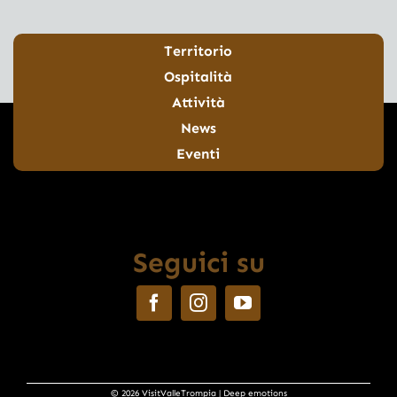
Territorio
Ospitalità
Attività
News
Eventi
Seguici su
© 2026 VisitValleTrompia | Deep emotions