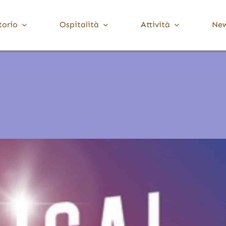
torio
Ospitalità
Attività
Ne
Media Valle Trompia
Cultura
Dove Dormire
Brione
Chiese, Santuari e Pievi
Gardone Val Trompia
Musei e collezioni
Lodrino
Ville, palazzi e torri
Marcheno
Polaveno
Sarezzo