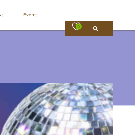
ws
Eventi
0
Bassa Valle Trompia
Dove Mangiare
Bovezzo
Caino
Concesio
Lumezzane
Nave
Villa Carcina