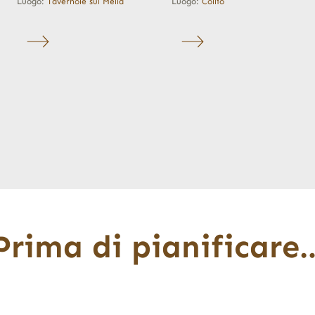
Luogo:
Tavernole sul Mella
Luogo:
Collio
Prima di pianificare