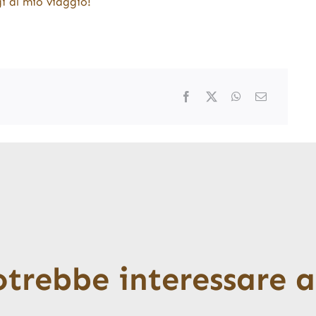
i al mio viaggio!
otrebbe interessare 