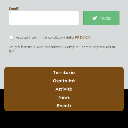
Email*
invia
Accetto i termini e condizioni della
PRIVACY
.
Sei già iscritto e vuoi cancellarti? Compila i campi sopra e
clicca
qui
Territorio
Ospitalità
Attività
News
Eventi