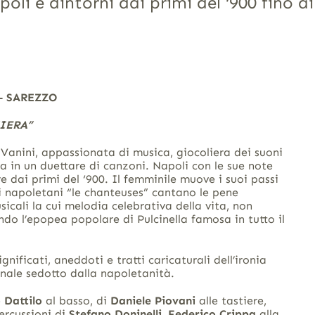
li e dintorni dai primi del ‘900 fino ai
– SAREZZO
IERA”
Vanini, appassionata di musica, giocoliera dei suoni
ppa in un duettare di canzoni. Napoli con le sue note
e dai primi del ‘900. Il femminile muove i suoi passi
tti napoletani “le chanteuses” cantano le pene
icali la cui melodia celebrativa della vita, non
endo l’epopea popolare di Pulcinella famosa in tutto il
ignificati, aneddoti e tratti caricaturali dell’ironia
nale sedotto dalla napoletanità.
 Dattilo
al basso, di
Daniele Piovani
alle tastiere,
percussioni di
Stefano Doninelli
,
Federico Crippa
alla