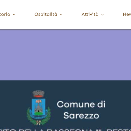
torio
Ospitalità
Attività
Ne
Media Valle Trompia
Cultura
Dove Dormire
Brione
Chiese, Santuari e Pievi
Gardone Val Trompia
Musei e collezioni
Lodrino
Ville, palazzi e torri
Marcheno
Polaveno
Sarezzo