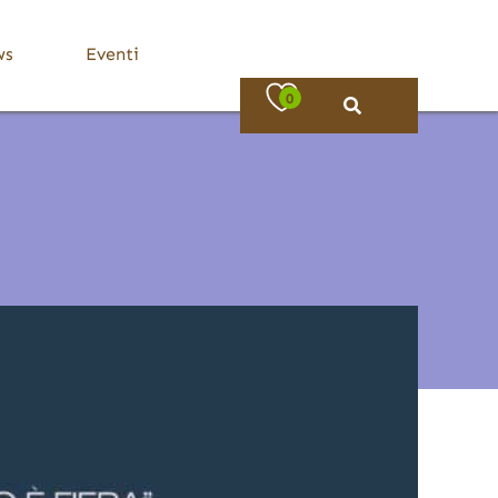
ws
Eventi
0
Bassa Valle Trompia
Dove Mangiare
Bovezzo
Caino
Concesio
Lumezzane
Nave
Villa Carcina