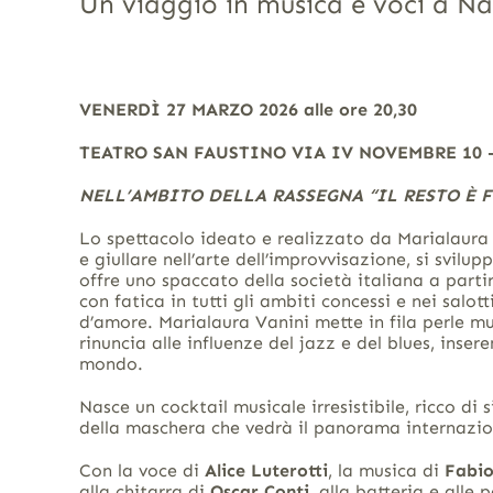
Un viaggio in musica e voci a Napo
VENERDÌ 27 MARZO 2026 alle ore 20,30
TEATRO SAN FAUSTINO
VIA IV NOVEMBRE 10 
NELL’AMBITO DELLA RASSEGNA “IL RESTO È F
Lo spettacolo ideato e realizzato da Marialaura 
e giullare nell’arte dell’improvvisazione, si svilu
offre uno spaccato della società italiana a partir
con fatica in tutti gli ambiti concessi e nei salo
d’amore. Marialaura Vanini mette in fila perle mus
rinuncia alle influenze del jazz e del blues, inser
mondo.
Nasce un cocktail musicale irresistibile, ricco di s
della maschera che vedrà il panorama internazio
Con la voce di
Alice Luterotti
, la musica di
Fabio
alla chitarra di
Oscar Conti
, alla batteria e alle 