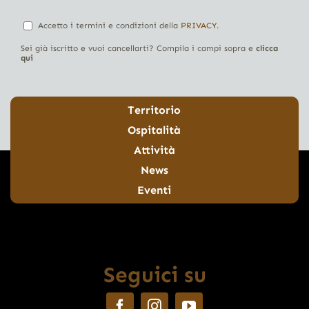
Accetto i termini e condizioni della
PRIVACY
.
Sei già iscritto e vuoi cancellarti? Compila i campi sopra e
clicca
qui
Territorio
Ospitalità
Attività
News
Eventi
Seguici su