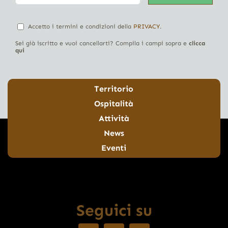
Accetto i termini e condizioni della
PRIVACY
.
Sei già iscritto e vuoi cancellarti? Compila i campi sopra e
clicca
qui
Territorio
Ospitalità
Attività
News
Eventi
Seguici su