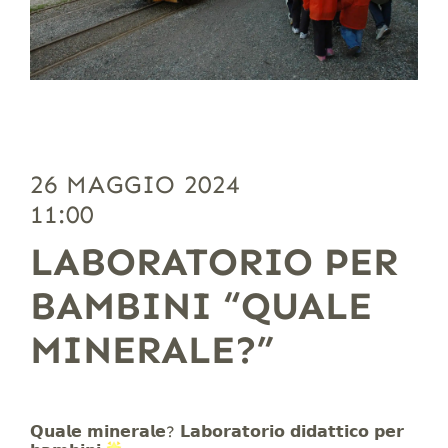
26 MAGGIO 2024
11:00
LABORATORIO PER
BAMBINI “QUALE
MINERALE?”
𝗤𝘂𝗮𝗹𝗲 𝗺𝗶𝗻𝗲𝗿𝗮𝗹𝗲? 𝗟𝗮𝗯𝗼𝗿𝗮𝘁𝗼𝗿𝗶𝗼 𝗱𝗶𝗱𝗮𝘁𝘁𝗶𝗰𝗼 𝗽𝗲𝗿