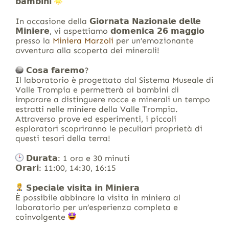
𝗯𝗮𝗺𝗯𝗶𝗻𝗶
In occasione della 𝗚𝗶𝗼𝗿𝗻𝗮𝘁𝗮 𝗡𝗮𝘇𝗶𝗼𝗻𝗮𝗹𝗲 𝗱𝗲𝗹𝗹𝗲
𝗠𝗶𝗻𝗶𝗲𝗿𝗲, vi aspettiamo 𝗱𝗼𝗺𝗲𝗻𝗶𝗰𝗮 𝟮𝟲 𝗺𝗮𝗴𝗴𝗶𝗼
presso la
Miniera Marzoli
per un’emozionante
avventura alla scoperta dei minerali!
𝗖𝗼𝘀𝗮 𝗳𝗮𝗿𝗲𝗺𝗼?
Il laboratorio è progettato dal Sistema Museale di
Valle Trompia e permetterà ai bambini di
imparare a distinguere rocce e minerali un tempo
estratti nelle miniere della Valle Trompia.
Attraverso prove ed esperimenti, i piccoli
esploratori scopriranno le peculiari proprietà di
questi tesori della terra!
𝗗𝘂𝗿𝗮𝘁𝗮: 1 ora e 30 minuti
𝗢𝗿𝗮𝗿𝗶: 11:00, 14:30, 16:15
𝗦𝗽𝗲𝗰𝗶𝗮𝗹𝗲 𝘃𝗶𝘀𝗶𝘁𝗮 𝗶𝗻 𝗠𝗶𝗻𝗶𝗲𝗿𝗮
È possibile abbinare la visita in miniera al
laboratorio per un’esperienza completa e
coinvolgente