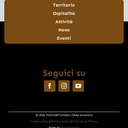
Territorio
Ospitalità
Attività
News
Eventi
Seguici su
© 2026 VisitValleTrompia | Deep emotions
Cookie policy
|
Privacy policy
|
Preferenze Privacy
Made by
Seventyseven