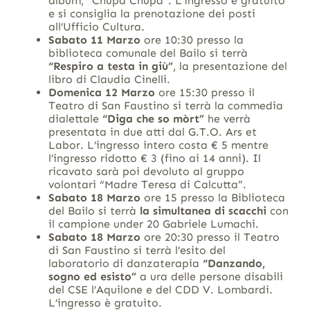
album, “Chupa Chupa”. L’ingresso è gratuito
e si consiglia la prenotazione dei posti
all’Ufficio Cultura.
Sabato 11 Marzo
ore 10:30 presso la
biblioteca comunale del Bailo si terrà
“Respiro a testa in giù”
, la presentazione del
libro di Claudia Cinelli.
Domenica 12 Marzo
ore 15:30 presso il
Teatro di San Faustino si terrà la commedia
dialettale
“Diga che so mòrt”
he verrà
presentata in due atti dal G.T.O. Ars et
Labor. L’ingresso intero costa € 5 mentre
l’ingresso ridotto € 3 (fino ai 14 anni). Il
ricavato sarà poi devoluto al gruppo
volontari “Madre Teresa di Calcutta”.
Sabato 18 Marzo
ore 15 presso la Biblioteca
del Bailo si terrà
la simultanea di scacchi
con
il campione under 20 Gabriele Lumachi.
Sabato 18 Marzo
ore 20:30 presso il Teatro
di San Faustino si terrà l’esito del
laboratorio di danzaterapia
“Danzando,
sogno ed esisto”
a ura delle persone disabili
del CSE l’Aquilone e del CDD V. Lombardi.
L’ingresso è gratuito.