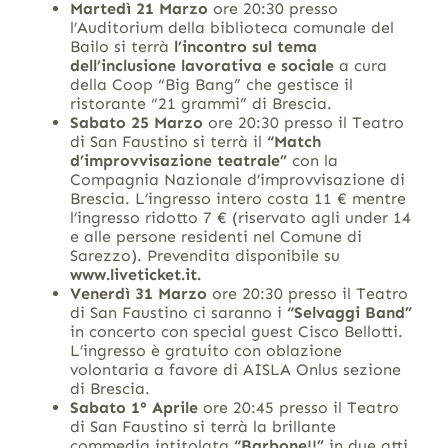
Martedì 21 Marzo
ore 20:30 presso
l’Auditorium della biblioteca comunale del
Bailo si terrà
l’incontro sul tema
dell’inclusione lavorativa e sociale
a cura
della Coop “Big Bang” che gestisce il
ristorante “21 grammi” di Brescia.
Sabato 25 Marzo
ore 20:30 presso il Teatro
di San Faustino si terrà il
“Match
d’improvvisazione teatrale”
con la
Compagnia Nazionale d’improvvisazione di
Brescia. L’ingresso intero costa 11 € mentre
l’ingresso ridotto 7 € (riservato agli under 14
e alle persone residenti nel Comune di
Sarezzo). Prevendita disponibile su
www.liveticket.it.
Venerdì 31 Marzo
ore 20:30 presso il Teatro
di San Faustino ci saranno i
“Selvaggi Band”
in concerto con special guest Cisco Bellotti.
L’ingresso è gratuito con oblazione
volontaria a favore di AISLA Onlus sezione
di Brescia.
Sabato 1° Aprile
ore 20:45 presso il Teatro
di San Faustino si terrà la brillante
commedia intitolata
“Barbone!!”
in due atti,