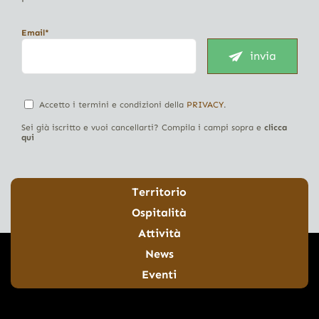
Email*
invia
Accetto i termini e condizioni della
PRIVACY
.
Sei già iscritto e vuoi cancellarti? Compila i campi sopra e
clicca
qui
Territorio
Ospitalità
Attività
News
Eventi