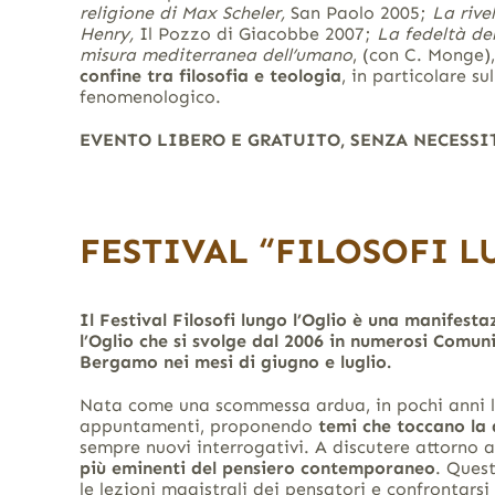
religione di Max Scheler,
San Paolo 2005;
La rive
Henry,
Il Pozzo di Giacobbe 2007;
La fedeltà del
misura mediterranea dell’umano
, (con C. Monge),
confine tra filosofia e teologia
, in particolare s
fenomenologico.
EVENTO LIBERO E GRATUITO, SENZA NECESSI
FESTIVAL “FILOSOFI L
Il Festival Filosofi lungo l’Oglio è una manifes
l’Oglio che si svolge dal 2006 in numerosi Comun
Bergamo nei mesi di giugno e luglio.
Nata come una scommessa ardua, in pochi anni 
appuntamenti, proponendo
temi che toccano la d
sempre nuovi interrogativi. A discutere attorno 
più eminenti del pensiero contemporaneo
. Quest
le lezioni magistrali dei pensatori e confrontarsi 