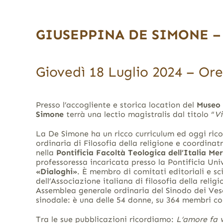
GIUSEPPINA DE SIMONE –
Giovedì 18 Luglio 2024 – Ore
Presso l’accogliente e storica location del
Museo 
Simone
terrà una lectio magistralis dal titolo “
Vi
La De Simone ha un ricco curriculum ed oggi ricopr
ordinaria di Filosofia della religione e coordina
nella
Pontificia Facoltà Teologica dell’Italia Me
professoressa incaricata presso la Pontificia Un
«Dialoghi»
. È membro di comitati editoriali e scie
dell’Associazione italiana di filosofia della reli
Assemblea generale ordinaria del Sinodo dei Vesc
sinodale: è una delle 54 donne, su 364 membri con
Tra le sue pubblicazioni ricordiamo:
L’amore fa v