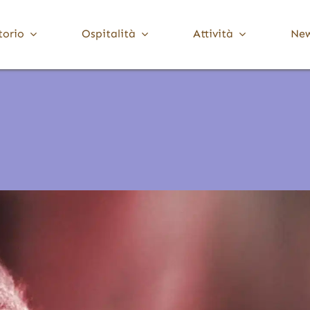
torio
Ospitalità
Attività
Ne
Media Valle Trompia
Cultura
Dove Dormire
Brione
Chiese, Santuari e Pievi
Gardone Val Trompia
Musei e collezioni
Lodrino
Ville, palazzi e torri
Marcheno
Polaveno
Sarezzo