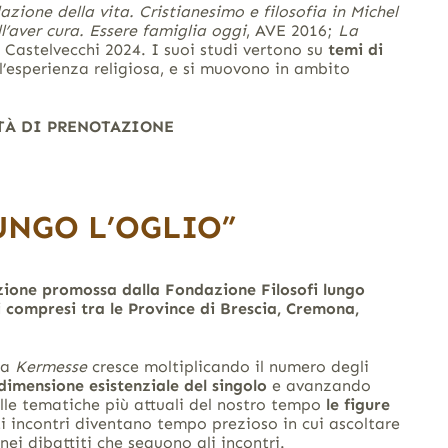
lazione della vita. Cristianesimo e filosofia in Michel
l’aver cura. Essere famiglia oggi
, AVE 2016;
La
 Castelvecchi 2024. I suoi studi vertono su
temi di
ull’esperienza religiosa, e si muovono in ambito
T
À
DI PRENOTAZIONE
UNGO L’OGLIO”
tazione promossa dalla Fondazione Filosofi lungo
i compresi tra le Province di Brescia, Cremona,
la
Kermesse
cresce moltiplicando il numero degli
imensione esistenziale del singolo
e avanzando
alle tematiche più attuali del nostro tempo
le figure
i incontri diventano tempo prezioso in cui ascoltare
nei dibattiti che seguono gli incontri.