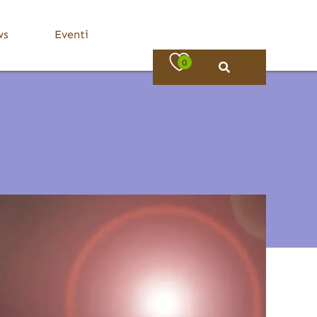
ws
Eventi
0
Bassa Valle Trompia
Dove Mangiare
Bovezzo
Caino
Concesio
Lumezzane
Nave
Villa Carcina