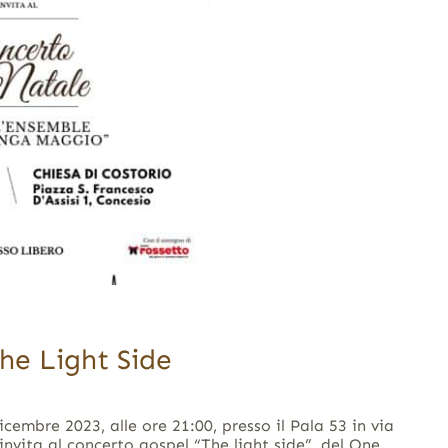
he Light Side
cembre 2023, alle ore 21:00, presso il Pala 53 in via
nvita al concerto gospel “The light side”, del One