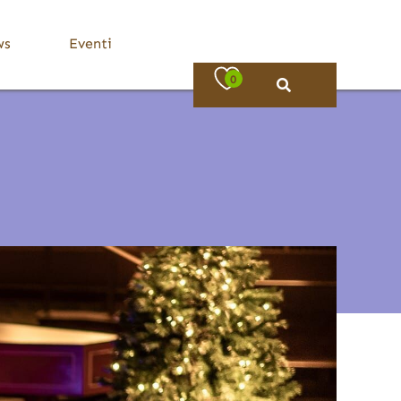
ws
Eventi
0
Bassa Valle Trompia
Dove Mangiare
Bovezzo
Caino
Concesio
Lumezzane
Nave
Villa Carcina