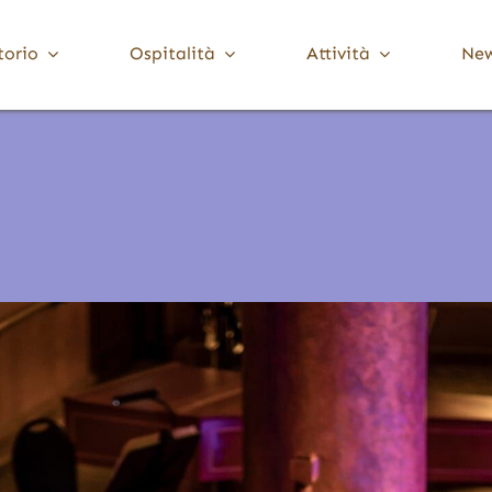
torio
Ospitalità
Attività
Ne
Media Valle Trompia
Cultura
Dove Dormire
Brione
Chiese, Santuari e Pievi
Gardone Val Trompia
Musei e collezioni
Lodrino
Ville, palazzi e torri
Marcheno
Polaveno
Sarezzo