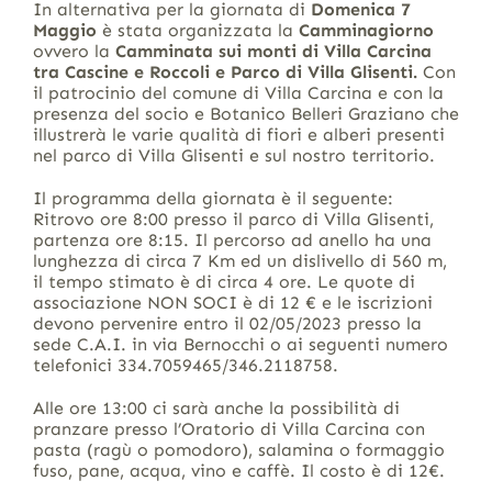
In alternativa per la giornata di
Domenica 7
Maggio
è stata organizzata la
Camminagiorno
ovvero la
Camminata sui monti di Villa Carcina
tra Cascine e Roccoli e Parco di Villa Glisenti.
Con
il patrocinio del comune di Villa Carcina e con la
presenza del socio e Botanico Belleri Graziano che
illustrerà le varie qualità di fiori e alberi presenti
nel parco di Villa Glisenti e sul nostro territorio.
Il programma della giornata è il seguente:
Ritrovo ore 8:00 presso il parco di Villa Glisenti,
partenza ore 8:15. Il percorso ad anello ha una
lunghezza di circa 7 Km ed un dislivello di 560 m,
il tempo stimato è di circa 4 ore. Le quote di
associazione NON SOCI è di 12 € e le iscrizioni
devono pervenire entro il 02/05/2023 presso la
sede C.A.I. in via Bernocchi o ai seguenti numero
telefonici 334.7059465/346.2118758.
Alle ore 13:00 ci sarà anche la possibilità di
pranzare presso l’Oratorio di Villa Carcina con
pasta (ragù o pomodoro), salamina o formaggio
fuso, pane, acqua, vino e caffè. Il costo è di 12€.