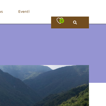
ws
Eventi
0
Bassa Valle Trompia
Dove Mangiare
Bovezzo
Caino
Concesio
Lumezzane
Nave
Villa Carcina