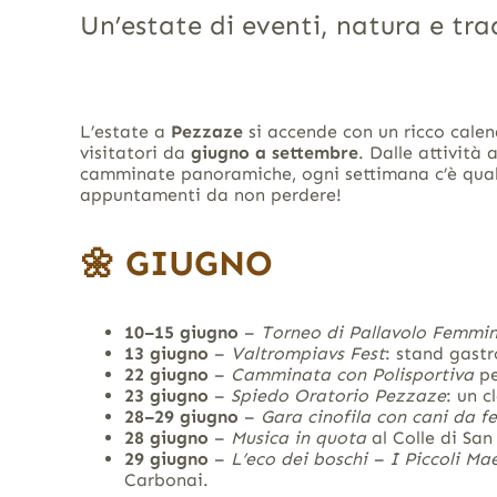
Un’estate di eventi, natura e tr
L’estate a
Pezzaze
si accende con un ricco calen
visitatori da
giugno a settembre
. Dalle attività 
camminate panoramiche, ogni settimana c’è qualco
appuntamenti da non perdere!
🌼
GIUGNO
10–15 giugno
–
Torneo di Pallavolo Femmin
13 giugno
–
Valtrompiavs Fest
: stand gast
22 giugno
–
Camminata con Polisportiva
pe
23 giugno
–
Spiedo Oratorio Pezzaze
: un c
28–29 giugno
–
Gara cinofila con cani da f
28 giugno
–
Musica in quota
al Colle di San
29 giugno
–
L’eco dei boschi – I Piccoli Mae
Carbonai.