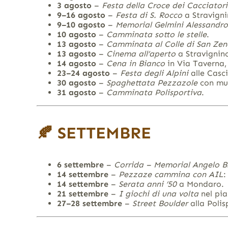
3 agosto
–
Festa della Croce dei Cacciatori
9–16 agosto
–
Festa di S. Rocco
a Stravigni
9–10 agosto
–
Memorial Gelmini Alessandro
10 agosto
–
Camminata sotto le stelle
.
13 agosto
–
Camminata al Colle di San Zen
13 agosto
–
Cinema all’aperto
a Stravignin
14 agosto
–
Cena in Bianco
in Via Taverna,
23–24 agosto
–
Festa degli Alpini
alle Casci
30 agosto
–
Spaghettata Pezzazole
con mu
31 agosto
–
Camminata Polisportiva
.
🍂
SETTEMBRE
6 settembre
–
Corrida – Memorial Angelo Br
14 settembre
–
Pezzaze cammina con AIL
:
14 settembre
–
Serata anni ’50
a Mondaro.
21 settembre
–
I giochi di una volta
nel pia
27–28 settembre
–
Street Boulder
alla Polis