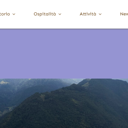
torio
Ospitalità
Attività
Ne
Media Valle Trompia
Cultura
Dove Dormire
Brione
Chiese, Santuari e Pievi
Gardone Val Trompia
Musei e collezioni
Lodrino
Ville, palazzi e torri
Marcheno
Polaveno
Sarezzo