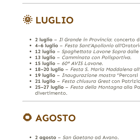
🌞
LUGLIO
2 luglio
–
Il Grande in Provincia
: concerto d
4–6 luglio
–
Festa Sant’Apollonio
all’Orator
12 luglio
–
Spaghettata Lavone Sopra
dalle
13 luglio
–
Camminata con Polisportiva
.
15 luglio
–
60° AVIS Lavone
.
18–20 luglio
–
Festa S. Maria Maddalena
all
19 luglio
–
Inaugurazione mostra
“Percorsi
21 luglio
–
Festa chiusura Grest
con Patrizia
25–27 luglio
–
Festa della Montagna
alla Po
divertimento.
🌻
AGOSTO
2 agosto
–
San Gaetano
ad Avano.