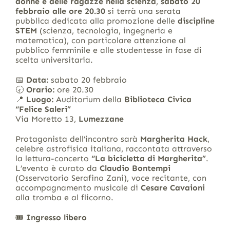
donne e delle ragazze nella scienza
,
sabato 20
febbraio alle ore 20.30
si terrà una serata
pubblica dedicata alla promozione delle
discipline
STEM
(scienza, tecnologia, ingegneria e
matematica), con particolare attenzione al
pubblico femminile e alle studentesse in fase di
scelta universitaria.
📅
Data:
sabato 20 febbraio
🕣
Orario:
ore 20.30
📍
Luogo:
Auditorium della
Biblioteca Civica
“Felice Saleri”
Via Moretto 13,
Lumezzane
Protagonista dell’incontro sarà
Margherita Hack
,
celebre astrofisica italiana, raccontata attraverso
la lettura-concerto
“La bicicletta di Margherita”
.
L’evento è curato da
Claudio Bontempi
(Osservatorio Serafino Zani), voce recitante, con
accompagnamento musicale di
Cesare Cavaioni
alla tromba e al flicorno.
🎟
Ingresso libero