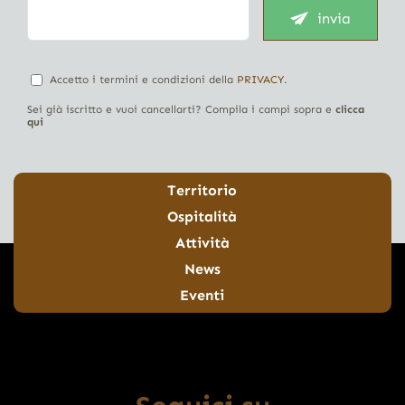
invia
Accetto i termini e condizioni della
PRIVACY
.
Sei già iscritto e vuoi cancellarti? Compila i campi sopra e
clicca
qui
Territorio
Ospitalità
Attività
News
Eventi