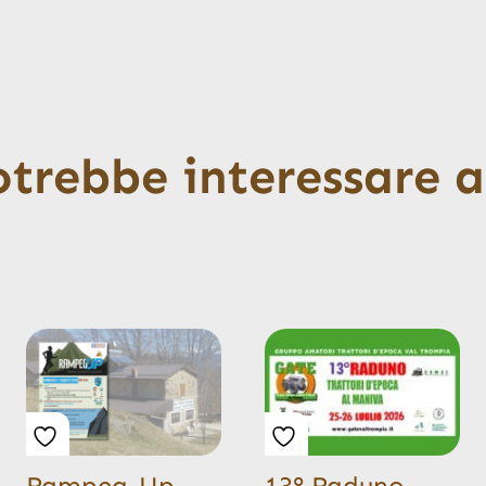
otrebbe interessare 
Rampeg-Up
13° Raduno