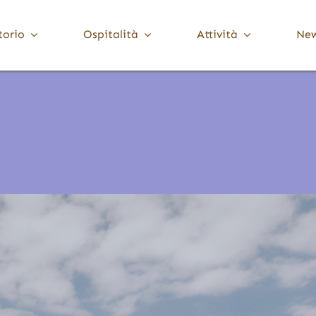
torio
Ospitalità
Attività
Ne
Media Valle Trompia
Cultura
Dove Dormire
Brione
Chiese, Santuari e Pievi
Gardone Val Trompia
Musei e collezioni
Lodrino
Ville, palazzi e torri
Marcheno
Polaveno
Sarezzo