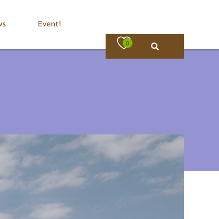
ws
Eventi
0
Bassa Valle Trompia
Dove Mangiare
Bovezzo
Caino
Concesio
Lumezzane
Nave
Villa Carcina