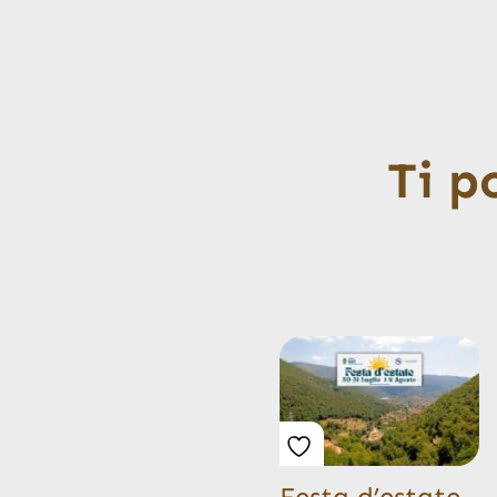
Ti p
Festa d’estate