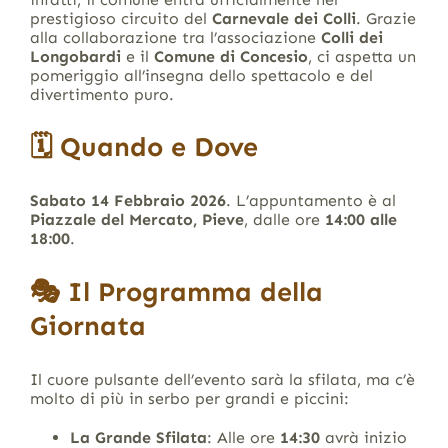
prestigioso circuito del
Carnevale dei Colli
.
Grazie
alla collaborazione tra l’associazione
Colli dei
Longobardi
e il
Comune di Concesio
, ci aspetta un
pomeriggio all’insegna dello spettacolo e del
divertimento puro
.
🗓️ Quando e Dove
Sabato 14 Febbraio 2026
.
L’appuntamento è al
Piazzale del Mercato, Pieve
, dalle ore
14:00 alle
18:00
.
🎭 Il Programma della
Giornata
Il cuore pulsante dell’evento sarà la sfilata, ma c’è
molto di più in serbo per grandi e piccini:
La Grande Sfilata
: Alle ore
14:30
avrà inizio